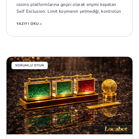
casino platformlarına geçici olarak erişimi kapatan
Self Exclusion. Limit koymanın yetmediği, kontrolün
YAZIYI OKU
SORUMLU OYUN