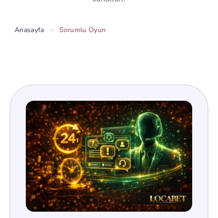
Anasayfa
»
Sorumlu Oyun