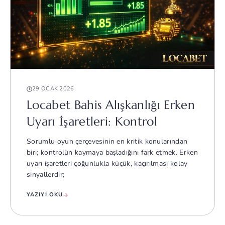
29 OCAK 2026
Locabet Bahis Alışkanlığı Erken
Uyarı İşaretleri: Kontrol
Sorumlu oyun çerçevesinin en kritik konularından
biri; kontrolün kaymaya başladığını fark etmek. Erken
uyarı işaretleri çoğunlukla küçük, kaçırılması kolay
sinyallerdir;
YAZIYI OKU