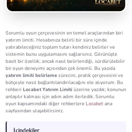
Sorumlu oyun çerçevesinin en temel araçlarından biri
yatırım limiti. Hesabınıza belirli bir süre içinde
yatırabileceğiniz toplam tutarı kendiniz belirler ve
sistemin bunu uygulamasını sağlarsınız. Görünüşte
basit bir özellik; ancak nasıl belirlendiği, sürdürülebilir
bir oyun deneyimi açısından çok önemli. Bu yazıda
yatırım limiti belirleme
sürecini, pratik çerçevesini ve
bütçeyle nasıl bağlantılandırılacağını ele alıyorum. Bu
rehberi
Locabet Yatırım Limiti
üzerine yazdık; konunun
anlaşılır kalması için adım adım ilerledik. Sorumlu
oyun kapsamındaki diğer rehberlere
Locabet
ana
sayfasından ulaşabilirsiniz.
İçindekiler