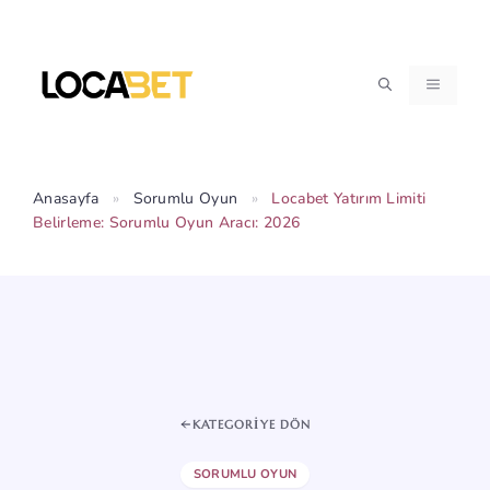
İçeriğe
atla
MENÜ
Anasayfa
»
Sorumlu Oyun
»
Locabet Yatırım Limiti
Belirleme: Sorumlu Oyun Aracı: 2026
KATEGORIYE DÖN
SORUMLU OYUN