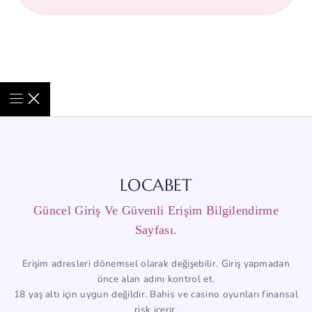
LOCABET
Güncel Giriş Ve Güvenli Erişim Bilgilendirme
Sayfası.
Erişim adresleri dönemsel olarak değişebilir. Giriş yapmadan
önce alan adını kontrol et.
18 yaş altı için uygun değildir. Bahis ve casino oyunları finansal
risk içerir.