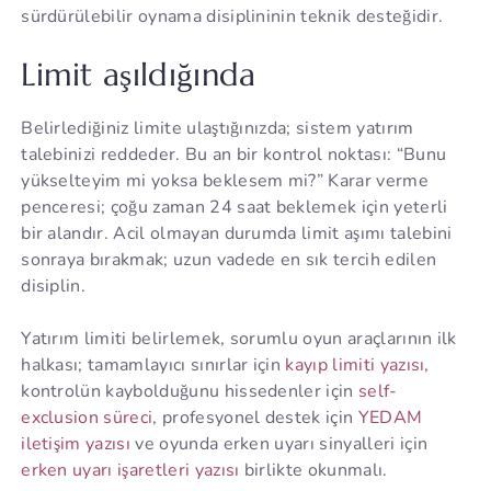
sürdürülebilir oynama disiplininin teknik desteğidir.
Limit aşıldığında
Belirlediğiniz limite ulaştığınızda; sistem yatırım
talebinizi reddeder. Bu an bir kontrol noktası: “Bunu
yükselteyim mi yoksa beklesem mi?” Karar verme
penceresi; çoğu zaman 24 saat beklemek için yeterli
bir alandır. Acil olmayan durumda limit aşımı talebini
sonraya bırakmak; uzun vadede en sık tercih edilen
disiplin.
Yatırım limiti belirlemek, sorumlu oyun araçlarının ilk
halkası; tamamlayıcı sınırlar için
kayıp limiti yazısı
,
kontrolün kaybolduğunu hissedenler için
self-
exclusion süreci
, profesyonel destek için
YEDAM
iletişim yazısı
ve oyunda erken uyarı sinyalleri için
erken uyarı işaretleri yazısı
birlikte okunmalı.