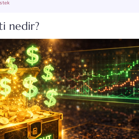
stek
ti nedir?