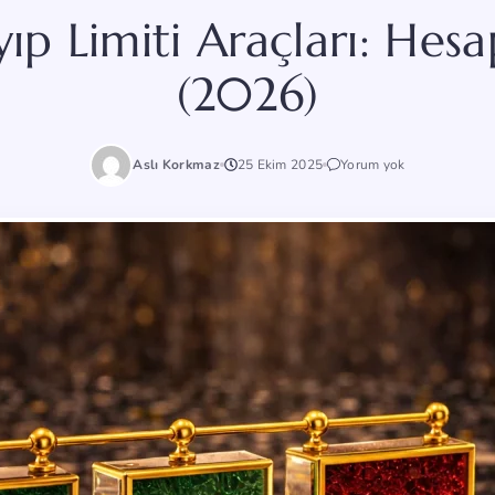
p Limiti Araçları: Hesa
(2026)
Aslı Korkmaz
25 Ekim 2025
Yorum yok