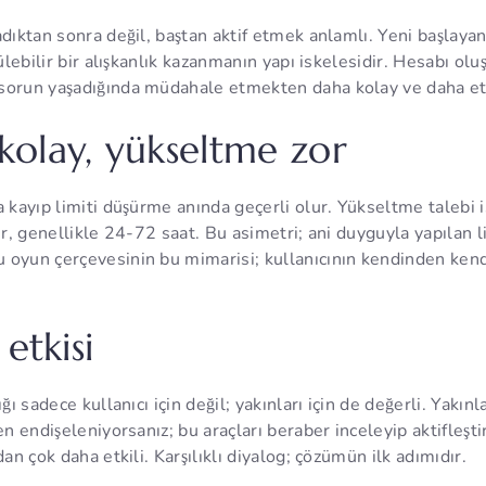
dıktan sonra değil, baştan aktif etmek anlamlı. Yeni başlayan 
rülebilir bir alışkanlık kazanmanın yapı iskelesidir. Hesabı olu
sorun yaşadığında müdahale etmekten daha kolay ve daha etk
olay, yükseltme zor
a kayıp limiti düşürme anında geçerli olur. Yükseltme talebi
rir, genellikle 24-72 saat. Bu asimetri; ani duyguyla yapılan 
 oyun çerçevesinin bu mimarisi; kullanıcının kendinden ken
etkisi
ğı sadece kullanıcı için değil; yakınları için de değerli. Yakınl
ten endişeleniyorsanız; bu araçları beraber inceleyip aktifleş
dan çok daha etkili. Karşılıklı diyalog; çözümün ilk adımıdır.