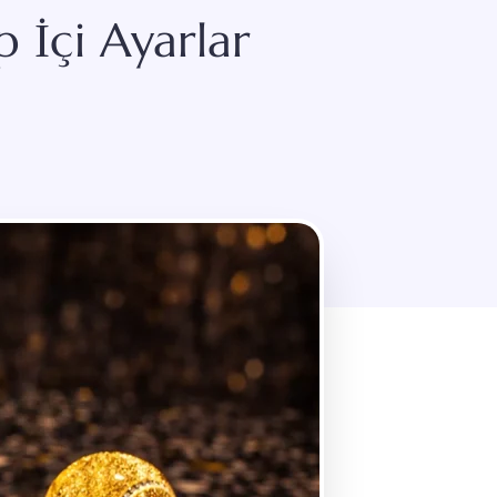
p İçi Ayarlar