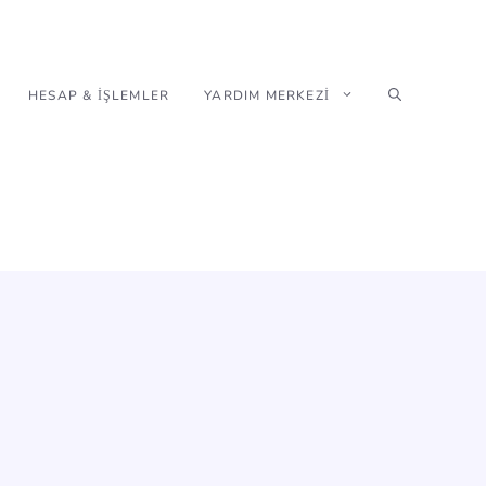
HESAP & İŞLEMLER
YARDIM MERKEZI