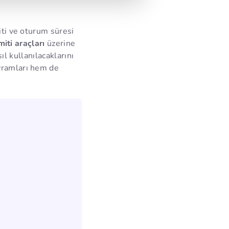
iti ve oturum süresi
miti araçları
üzerine
sıl kullanılacaklarını
vramları hem de