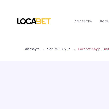
İçeriğe
atla
ANASAYFA
BONU
Anasayfa
»
Sorumlu Oyun
»
Locabet Kayıp Limit