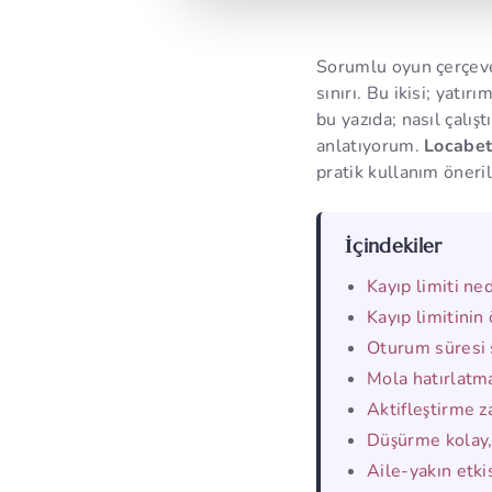
Sorumlu oyun çerçeves
sınırı. Bu ikisi; yatı
bu yazıda; nasıl çalışt
anlatıyorum.
Locabet
pratik kullanım öneril
İçindekiler
Kayıp limiti ned
Kayıp limitinin
Oturum süresi s
Mola hatırlatm
Aktifleştirme 
Düşürme kolay,
Aile-yakın etki