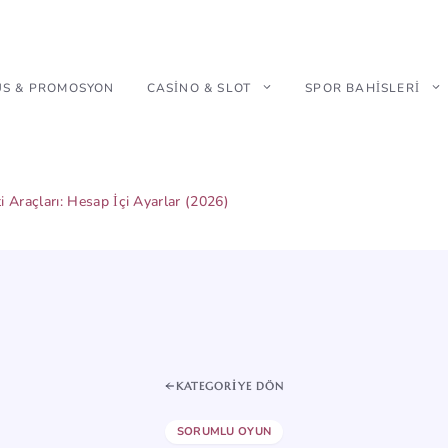
S & PROMOSYON
CASINO & SLOT
SPOR BAHISLERI
i Araçları: Hesap İçi Ayarlar (2026)
KATEGORIYE DÖN
SORUMLU OYUN