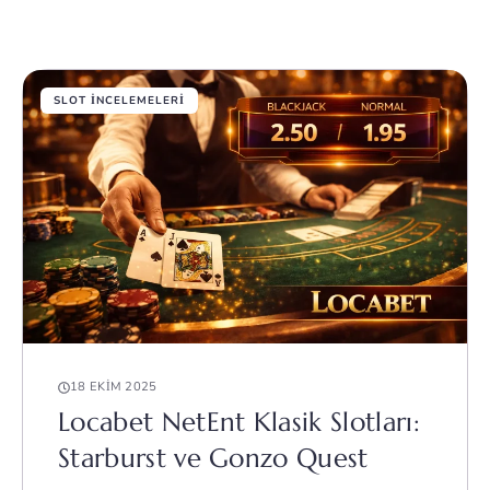
SLOT İNCELEMELERI
18 EKIM 2025
Locabet NetEnt Klasik Slotları:
Starburst ve Gonzo Quest