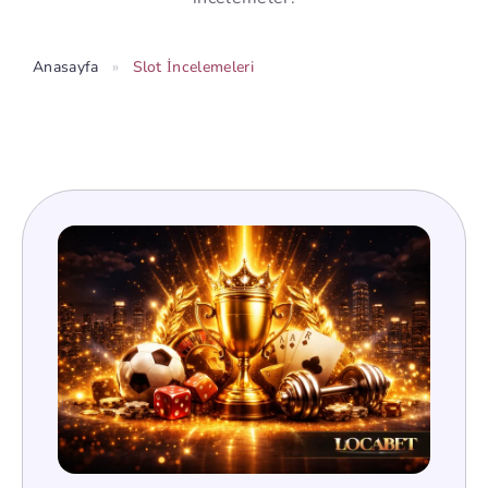
Anasayfa
»
Slot İncelemeleri