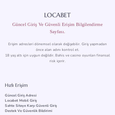
LOCABET
Güncel Giriş Ve Güvenli Erişim Bilgilendirme
Sayfası.
Erişim adresleri dönemsel olarak değişebilir. Giriş yapmadan
önce alan adını kontrol et.
18 yaş altı için uygun değildir. Bahis ve casino oyunları finansal
risk içerir.
Hızlı Erişim
Güncel Giriş Adresi
Locabet Mobil Giriş
Sahte Siteye Karşı Güvenli Giriş
Destek Ve Güvenlik Bildirimi