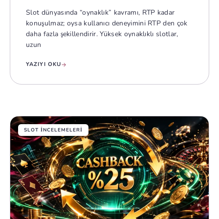
Slot dünyasında “oynaklık” kavramı, RTP kadar
konuşulmaz; oysa kullanıcı deneyimini RTP den çok
daha fazla şekillendirir. Yüksek oynaklıklı slotlar,
uzun
YAZIYI OKU
SLOT İNCELEMELERI