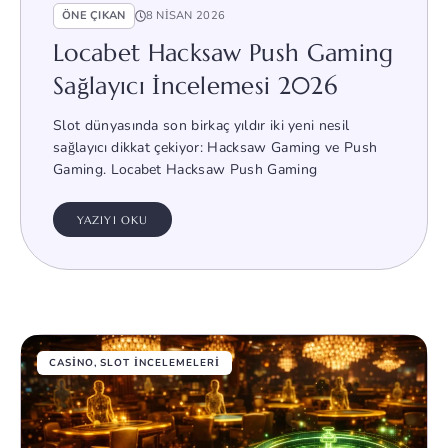
ÖNE ÇIKAN
8 NISAN 2026
Locabet Hacksaw Push Gaming
Sağlayıcı İncelemesi 2026
Slot dünyasında son birkaç yıldır iki yeni nesil
sağlayıcı dikkat çekiyor: Hacksaw Gaming ve Push
Gaming. Locabet Hacksaw Push Gaming
YAZIYI OKU
CASINO
,
SLOT İNCELEMELERI