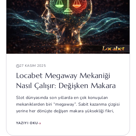
27 KASIM 2025
Locabet Megaway Mekaniği
Nasıl Çalışır: Değişken Makara
Slot dünyasında son yıllarda en çok konuşulan
mekaniklerden biri “megaway”. Sabit kazanma çizgisi
yerine her dönüşte değişen makara yüksekliği fikri,
YAZIYI OKU