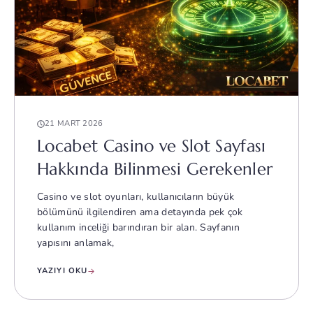
21 MART 2026
Locabet Casino ve Slot Sayfası
Hakkında Bilinmesi Gerekenler
Casino ve slot oyunları, kullanıcıların büyük
bölümünü ilgilendiren ama detayında pek çok
kullanım inceliği barındıran bir alan. Sayfanın
yapısını anlamak,
YAZIYI OKU