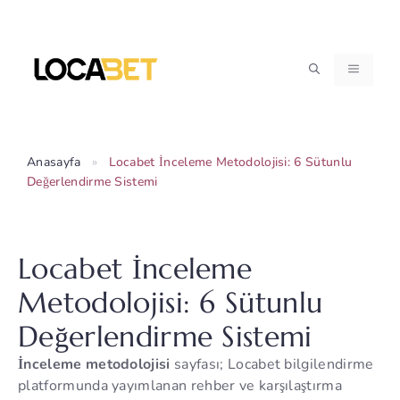
İçeriğe
atla
MENÜ
Anasayfa
»
Locabet İnceleme Metodolojisi: 6 Sütunlu
Değerlendirme Sistemi
Locabet İnceleme
Metodolojisi: 6 Sütunlu
Değerlendirme Sistemi
İnceleme metodolojisi
sayfası; Locabet bilgilendirme
platformunda yayımlanan rehber ve karşılaştırma