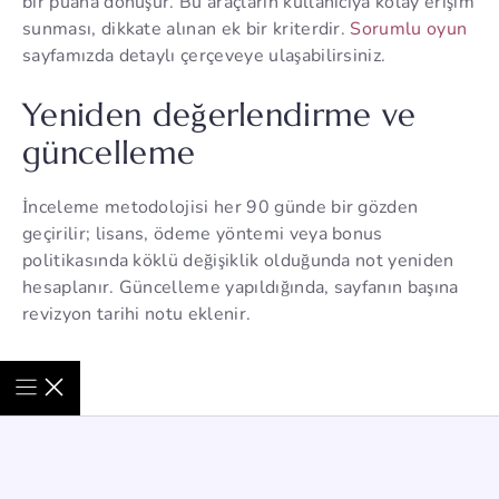
bir puana dönüşür. Bu araçların kullanıcıya kolay erişim
sunması, dikkate alınan ek bir kriterdir.
Sorumlu oyun
sayfamızda detaylı çerçeveye ulaşabilirsiniz.
Yeniden değerlendirme ve
güncelleme
İnceleme metodolojisi her 90 günde bir gözden
geçirilir; lisans, ödeme yöntemi veya bonus
politikasında köklü değişiklik olduğunda not yeniden
hesaplanır. Güncelleme yapıldığında, sayfanın başına
revizyon tarihi notu eklenir.