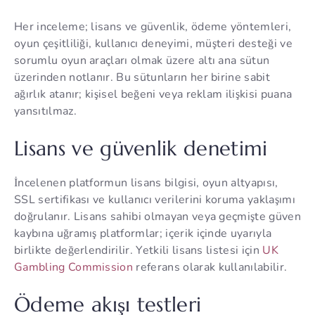
Her inceleme; lisans ve güvenlik, ödeme yöntemleri,
oyun çeşitliliği, kullanıcı deneyimi, müşteri desteği ve
sorumlu oyun araçları olmak üzere altı ana sütun
üzerinden notlanır. Bu sütunların her birine sabit
ağırlık atanır; kişisel beğeni veya reklam ilişkisi puana
yansıtılmaz.
Lisans ve güvenlik denetimi
İncelenen platformun lisans bilgisi, oyun altyapısı,
SSL sertifikası ve kullanıcı verilerini koruma yaklaşımı
doğrulanır. Lisans sahibi olmayan veya geçmişte güven
kaybına uğramış platformlar; içerik içinde uyarıyla
birlikte değerlendirilir. Yetkili lisans listesi için
UK
Gambling Commission
referans olarak kullanılabilir.
Ödeme akışı testleri