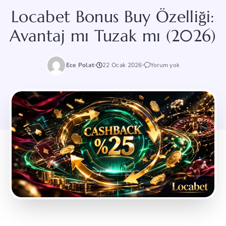
Locabet Bonus Buy Özelliği:
Avantaj mı Tuzak mı (2026)
Ece Polat
22 Ocak 2026
Yorum yok