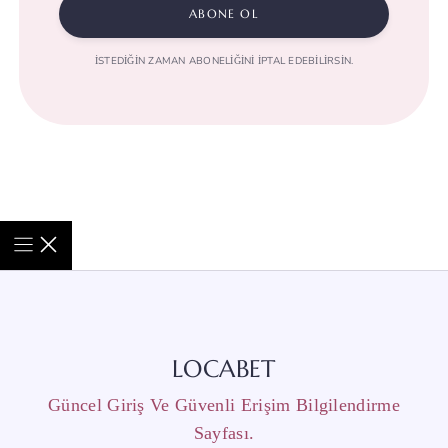
ABONE OL
İSTEDIĞIN ZAMAN ABONELIĞINI IPTAL EDEBILIRSIN.
LOCABET
Güncel Giriş Ve Güvenli Erişim Bilgilendirme
Sayfası.