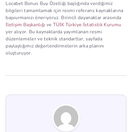
Locabet Bonus Buy Özelliği başlığında verdiğimiz
bilgileri tamamlamak için resmi referans kaynaklarına
başvurmanızı öneriyoruz. Birincil dayanaklar arasında
İletişim Başkanlığı
ve
TÜİK Türkiye İstatistik Kurumu
yer alıyor. Bu kaynaklarda yayımlanan resmi
düzenlemeler ve teknik standartlar, sayfada
paylaştığımız değerlendirmelerin arka planını
oluşturuyor.