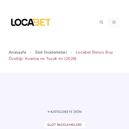
İçeriğe
atla
MENÜ
Anasayfa
»
Slot İncelemeleri
»
Locabet Bonus Buy
Özelliği: Avantaj mı Tuzak mı (2026)
KATEGORIYE DÖN
SLOT İNCELEMELERI