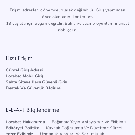
Erişim adresleri dönemsel olarak değişebilir. Giriş yapmadan
önce alan adını kontrol et.
18 yaş altı için uygun değildir. Bahis ve casino oyunları finansal
risk içerir.
Hızlı Erişim
Güncel Giriş Adresi
Locabet Mobil Giriş
Sahte Siteye Karşı Güvenli Giriş
Destek Ve Güvenlik Bildirimi
E-E-A-T Bilgilendirme
Locabet Hakkımızda
— Bağımsız Yayın Anlayışımız Ve Ekibimiz.
Editöryel Politika
— Kaynak Doğrulama Ve Düzeltme Süreci.
Yazar Ekibimiz
— Uzmanlık Alanları Ve Sorumluluk.