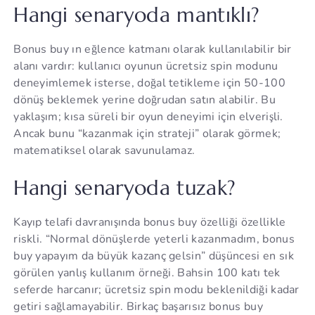
Hangi senaryoda mantıklı?
Bonus buy ın eğlence katmanı olarak kullanılabilir bir
alanı vardır: kullanıcı oyunun ücretsiz spin modunu
deneyimlemek isterse, doğal tetikleme için 50-100
dönüş beklemek yerine doğrudan satın alabilir. Bu
yaklaşım; kısa süreli bir oyun deneyimi için elverişli.
Ancak bunu “kazanmak için strateji” olarak görmek;
matematiksel olarak savunulamaz.
Hangi senaryoda tuzak?
Kayıp telafi davranışında bonus buy özelliği özellikle
riskli. “Normal dönüşlerde yeterli kazanmadım, bonus
buy yapayım da büyük kazanç gelsin” düşüncesi en sık
görülen yanlış kullanım örneği. Bahsin 100 katı tek
seferde harcanır; ücretsiz spin modu beklenildiği kadar
getiri sağlamayabilir. Birkaç başarısız bonus buy