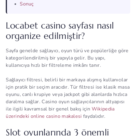
Sonuç
Locabet casino sayfası nasıl
organize edilmiştir?
Sayfa genelde sağlayıcı, oyun türü ve popülerliğe göre
kategorilendirilmiş bir yapıyla gelir. Bu yapı,
kullanıcıya hızlı bir filtreleme imkânı tanır.
Sağlayıcı filtresi, belirli bir markaya alışmış kullanıcılar
için pratik bir seçim aracıdır. Tür filtresi ise klasik masa
oyunu, canlı krupiye veya jackpot gibi alanlarda hızlıca
daralma sağlar. Casino oyun sağlayıcılarının altyapısı
ile ilgili kavramsal bir genel bakış için
Wikipedia
üzerindeki online casino makalesi
faydalıdır.
Slot oyunlarında 3 önemli