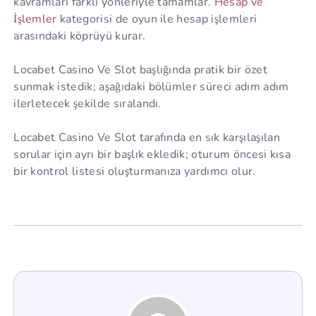
kavramları farklı yönleriyle tamamlar.
Hesap ve
İşlemler
kategorisi de oyun ile hesap işlemleri
arasındaki köprüyü kurar.
Locabet Casino Ve Slot başlığında pratik bir özet
sunmak istedik; aşağıdaki bölümler süreci adım adım
ilerletecek şekilde sıralandı.
Locabet Casino Ve Slot tarafında en sık karşılaşılan
sorular için ayrı bir başlık ekledik; oturum öncesi kısa
bir kontrol listesi oluşturmanıza yardımcı olur.