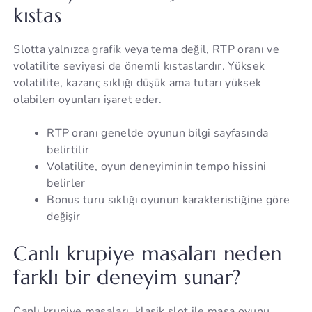
kıstas
Slotta yalnızca grafik veya tema değil, RTP oranı ve
volatilite seviyesi de önemli kıstaslardır. Yüksek
volatilite, kazanç sıklığı düşük ama tutarı yüksek
olabilen oyunları işaret eder.
RTP oranı genelde oyunun bilgi sayfasında
belirtilir
Volatilite, oyun deneyiminin tempo hissini
belirler
Bonus turu sıklığı oyunun karakteristiğine göre
değişir
Canlı krupiye masaları neden
farklı bir deneyim sunar?
Canlı krupiye masaları, klasik slot ile masa oyunu