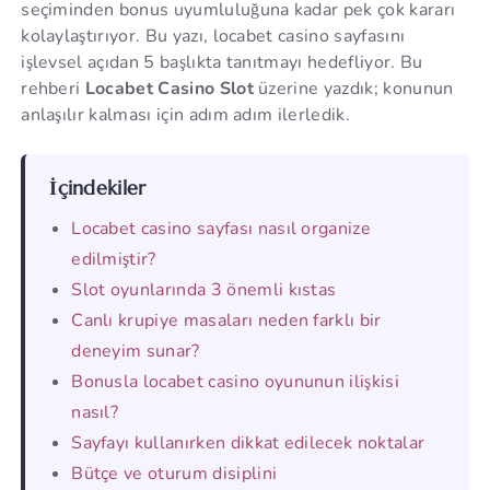
seçiminden bonus uyumluluğuna kadar pek çok kararı
kolaylaştırıyor. Bu yazı, locabet casino sayfasını
işlevsel açıdan 5 başlıkta tanıtmayı hedefliyor. Bu
rehberi
Locabet Casino Slot
üzerine yazdık; konunun
anlaşılır kalması için adım adım ilerledik.
İçindekiler
Locabet casino sayfası nasıl organize
edilmiştir?
Slot oyunlarında 3 önemli kıstas
Canlı krupiye masaları neden farklı bir
deneyim sunar?
Bonusla locabet casino oyununun ilişkisi
nasıl?
Sayfayı kullanırken dikkat edilecek noktalar
Bütçe ve oturum disiplini