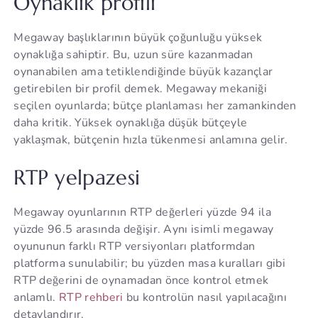
Oynaklık profili
Megaway başlıklarının büyük çoğunluğu yüksek
oynaklığa sahiptir. Bu, uzun süre kazanmadan
oynanabilen ama tetiklendiğinde büyük kazançlar
getirebilen bir profil demek. Megaway mekaniği
seçilen oyunlarda; bütçe planlaması her zamankinden
daha kritik. Yüksek oynaklığa düşük bütçeyle
yaklaşmak, bütçenin hızla tükenmesi anlamına gelir.
RTP yelpazesi
Megaway oyunlarının RTP değerleri yüzde 94 ila
yüzde 96.5 arasında değişir. Aynı isimli megaway
oyununun farklı RTP versiyonları platformdan
platforma sunulabilir; bu yüzden masa kuralları gibi
RTP değerini de oynamadan önce kontrol etmek
anlamlı.
RTP rehberi
bu kontrolün nasıl yapılacağını
detaylandırır.