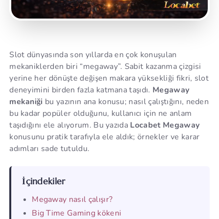
Slot dünyasında son yıllarda en çok konuşulan
mekaniklerden biri “megaway”. Sabit kazanma çizgisi
yerine her dönüşte değişen makara yüksekliği fikri, slot
deneyimini birden fazla katmana taşıdı.
Megaway
mekaniği
bu yazının ana konusu; nasıl çalıştığını, neden
bu kadar popüler olduğunu, kullanıcı için ne anlam
taşıdığını ele alıyorum. Bu yazıda
Locabet Megaway
konusunu pratik tarafıyla ele aldık; örnekler ve karar
adımları sade tutuldu.
İçindekiler
Megaway nasıl çalışır?
Big Time Gaming kökeni