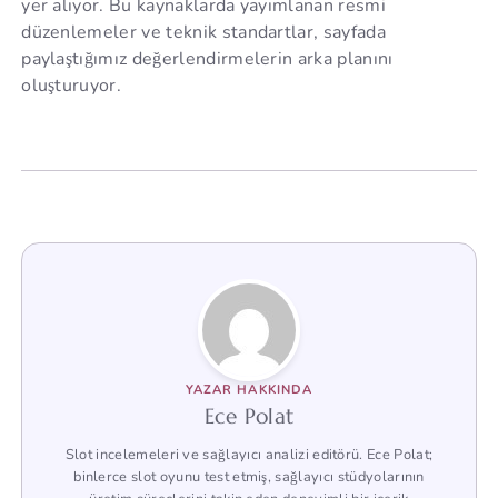
yer alıyor. Bu kaynaklarda yayımlanan resmi
düzenlemeler ve teknik standartlar, sayfada
paylaştığımız değerlendirmelerin arka planını
oluşturuyor.
YAZAR HAKKINDA
Ece Polat
Slot incelemeleri ve sağlayıcı analizi editörü. Ece Polat;
binlerce slot oyunu test etmiş, sağlayıcı stüdyolarının