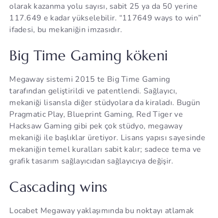
olarak kazanma yolu sayısı, sabit 25 ya da 50 yerine
117.649 e kadar yükselebilir. “117649 ways to win”
ifadesi, bu mekaniğin imzasıdır.
Big Time Gaming kökeni
Megaway sistemi 2015 te Big Time Gaming
tarafından geliştirildi ve patentlendi. Sağlayıcı,
mekaniği lisansla diğer stüdyolara da kiraladı. Bugün
Pragmatic Play, Blueprint Gaming, Red Tiger ve
Hacksaw Gaming gibi pek çok stüdyo, megaway
mekaniği ile başlıklar üretiyor. Lisans yapısı sayesinde
mekaniğin temel kuralları sabit kalır; sadece tema ve
grafik tasarım sağlayıcıdan sağlayıcıya değişir.
Cascading wins
Locabet Megaway yaklaşımında bu noktayı atlamak