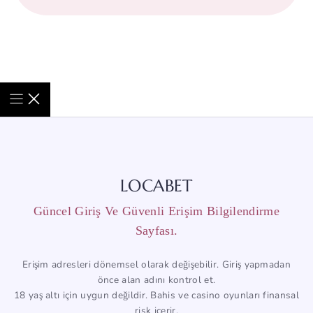
LOCABET
Güncel Giriş Ve Güvenli Erişim Bilgilendirme
Sayfası.
Erişim adresleri dönemsel olarak değişebilir. Giriş yapmadan
önce alan adını kontrol et.
18 yaş altı için uygun değildir. Bahis ve casino oyunları finansal
risk içerir.