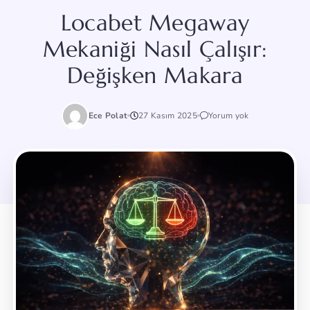
Locabet Megaway
Mekaniği Nasıl Çalışır:
Değişken Makara
Ece Polat
27 Kasım 2025
Yorum yok