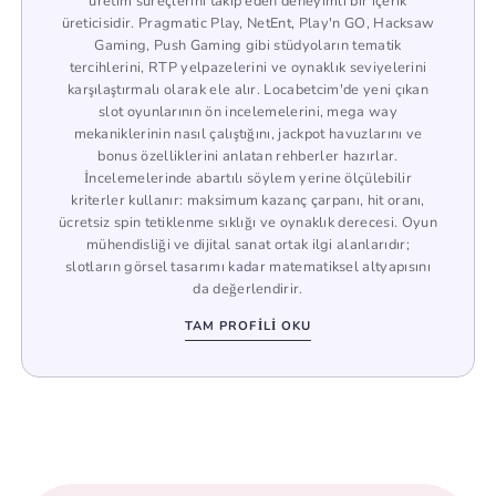
üretim süreçlerini takip eden deneyimli bir içerik
üreticisidir. Pragmatic Play, NetEnt, Play'n GO, Hacksaw
Gaming, Push Gaming gibi stüdyoların tematik
tercihlerini, RTP yelpazelerini ve oynaklık seviyelerini
karşılaştırmalı olarak ele alır. Locabetcim'de yeni çıkan
slot oyunlarının ön incelemelerini, mega way
mekaniklerinin nasıl çalıştığını, jackpot havuzlarını ve
bonus özelliklerini anlatan rehberler hazırlar.
İncelemelerinde abartılı söylem yerine ölçülebilir
kriterler kullanır: maksimum kazanç çarpanı, hit oranı,
ücretsiz spin tetiklenme sıklığı ve oynaklık derecesi. Oyun
mühendisliği ve dijital sanat ortak ilgi alanlarıdır;
slotların görsel tasarımı kadar matematiksel altyapısını
da değerlendirir.
TAM PROFILI OKU