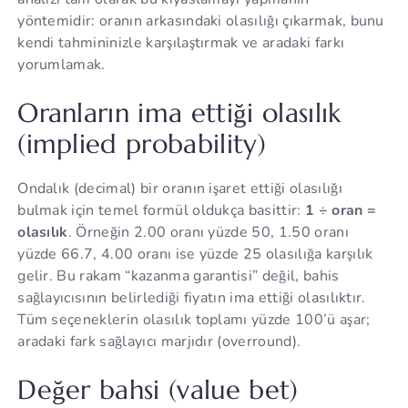
yöntemidir: oranın arkasındaki olasılığı çıkarmak, bunu
kendi tahmininizle karşılaştırmak ve aradaki farkı
yorumlamak.
Oranların ima ettiği olasılık
(implied probability)
Ondalık (decimal) bir oranın işaret ettiği olasılığı
bulmak için temel formül oldukça basittir:
1 ÷ oran =
olasılık
. Örneğin 2.00 oranı yüzde 50, 1.50 oranı
yüzde 66.7, 4.00 oranı ise yüzde 25 olasılığa karşılık
gelir. Bu rakam “kazanma garantisi” değil, bahis
sağlayıcısının belirlediği fiyatın ima ettiği olasılıktır.
Tüm seçeneklerin olasılık toplamı yüzde 100’ü aşar;
aradaki fark sağlayıcı marjıdır (overround).
Değer bahsi (value bet)