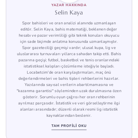
YAZAR HAKKINDA
Selin Kaya
Spor bahisleri ve oran analizi alanında uzmanlaşan
editör. Selin Kaya, bahis matematiği, beklenen değer
hesabı ve pazar verimliliği gibi teknik konuları okuyucu
için sade biçimde anlatma konusunda uzmanlaşmıştır.
Spor gazeteciliği geçmişi vardır; ulusal kupa, lig ve
uluslararası turnuvaları yıllarca sahadan takip etti. Bahis
pazarına geçişi; futbol, basketbol ve tenis oranlarındaki
istatistiksel kalıpları çözümleme isteğiyle başladı.
Locabetcim'de oran karşılaştırmaları, maç önü
değerlendirmeleri ve bahis tipleri rehberlerini hazırlar.
Yazılarında sayısal verilerin abartılmamasına ve
"kazanma garantisi" söyleminden uzak durulmasına özen
gösterir. Sorumlu oyun çağrısı her oran rehberinin
ayrılmaz parçasıdır. İstatistik ve veri görselleştirme ilgi
alanları arasındadır; düzenli olarak resmi lig istatistik
kaynaklarından beslenir.
TAM PROFILI OKU