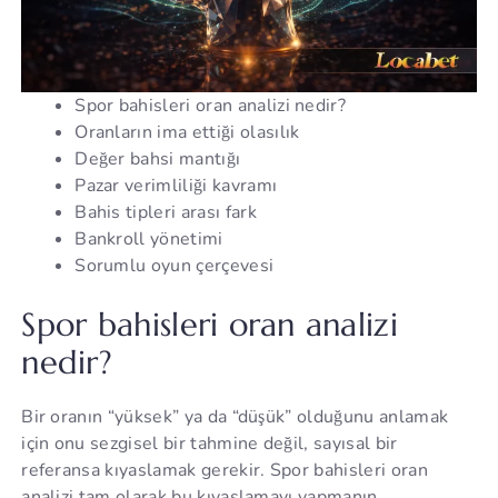
Spor bahisleri oran analizi nedir?
Oranların ima ettiği olasılık
Değer bahsi mantığı
Pazar verimliliği kavramı
Bahis tipleri arası fark
Bankroll yönetimi
Sorumlu oyun çerçevesi
Spor bahisleri oran analizi
nedir?
Bir oranın “yüksek” ya da “düşük” olduğunu anlamak
için onu sezgisel bir tahmine değil, sayısal bir
referansa kıyaslamak gerekir. Spor bahisleri oran
analizi tam olarak bu kıyaslamayı yapmanın