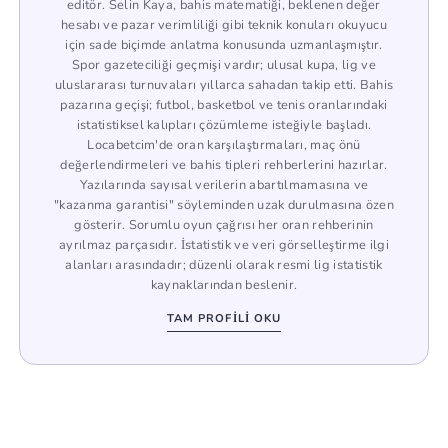
editör. Selin Kaya, bahis matematiği, beklenen değer
hesabı ve pazar verimliliği gibi teknik konuları okuyucu
için sade biçimde anlatma konusunda uzmanlaşmıştır.
Spor gazeteciliği geçmişi vardır; ulusal kupa, lig ve
uluslararası turnuvaları yıllarca sahadan takip etti. Bahis
pazarına geçişi; futbol, basketbol ve tenis oranlarındaki
istatistiksel kalıpları çözümleme isteğiyle başladı.
Locabetcim'de oran karşılaştırmaları, maç önü
değerlendirmeleri ve bahis tipleri rehberlerini hazırlar.
Yazılarında sayısal verilerin abartılmamasına ve
"kazanma garantisi" söyleminden uzak durulmasına özen
gösterir. Sorumlu oyun çağrısı her oran rehberinin
ayrılmaz parçasıdır. İstatistik ve veri görselleştirme ilgi
alanları arasındadır; düzenli olarak resmi lig istatistik
kaynaklarından beslenir.
TAM PROFILI OKU