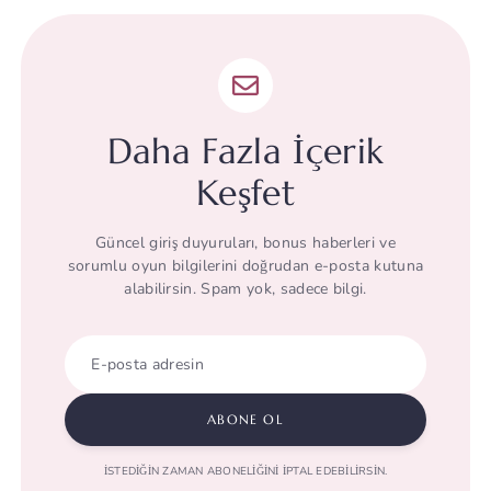
Daha Fazla İçerik
Keşfet
Güncel giriş duyuruları, bonus haberleri ve
sorumlu oyun bilgilerini doğrudan e-posta kutuna
alabilirsin. Spam yok, sadece bilgi.
E-posta adresin
ABONE OL
İSTEDIĞIN ZAMAN ABONELIĞINI IPTAL EDEBILIRSIN.