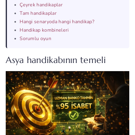
Çeyrek handikaplar
Tam handikaplar
Hangi senaryoda hangi handikap?
Handikap kombineleri
Sorumlu oyun
Asya handikabının temeli