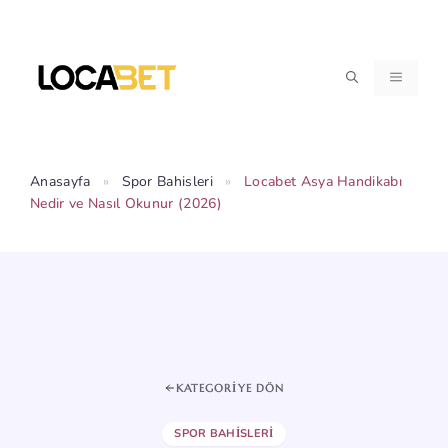
İçeriğe
atla
MENÜ
Anasayfa
»
Spor Bahisleri
»
Locabet Asya Handikabı
Nedir ve Nasıl Okunur (2026)
KATEGORIYE DÖN
SPOR BAHISLERI