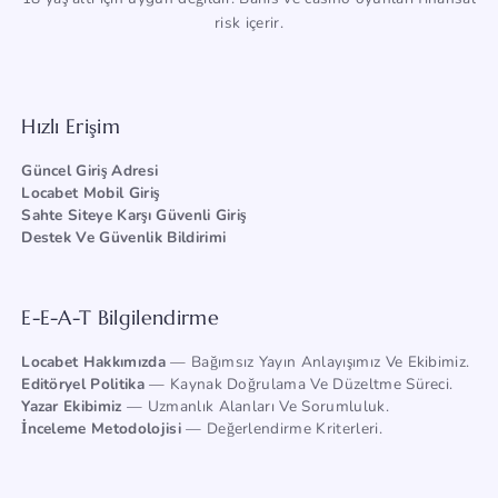
risk içerir.
Hızlı Erişim
Güncel Giriş Adresi
Locabet Mobil Giriş
Sahte Siteye Karşı Güvenli Giriş
Destek Ve Güvenlik Bildirimi
E-E-A-T Bilgilendirme
Locabet Hakkımızda
— Bağımsız Yayın Anlayışımız Ve Ekibimiz.
Editöryel Politika
— Kaynak Doğrulama Ve Düzeltme Süreci.
Yazar Ekibimiz
— Uzmanlık Alanları Ve Sorumluluk.
İnceleme Metodolojisi
— Değerlendirme Kriterleri.