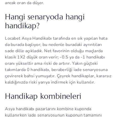
ancak oran da düşer.
Hangi senaryoda hangi
handikap?
Locabet Asya Handikabı tarafında en sık yapılan hata
da burada başlıyor; bu nedenle buradaki ayrıntıları
sade dille açıkladık. Net favorinin olduğu maçlarda
klasik 1X2 düşük oran verir; -0.5 ya da -1 handikabı
oranı yükseltir ama riski de artırır. Yakın güçteki
takımlarda 0 handikabı, beraberliği iade senaryosuna
çevirerek bahsi yumuşatır. Çeyrek handikaplar, kararsız
kaldığınızda riski yarıya indirmek için kullanılır.
Handikap kombineleri
Asya handikabı pazarlarını kombine kuponda
kullanırken iade senaryosunun kuponun tamamını