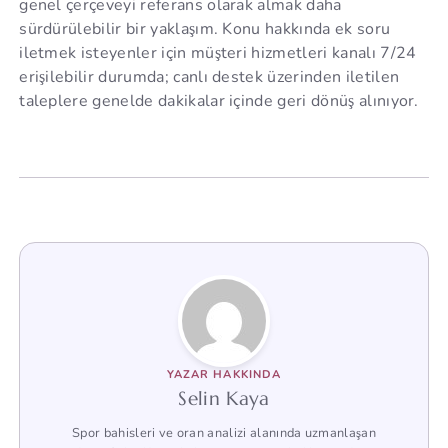
genel çerçeveyi referans olarak almak daha
sürdürülebilir bir yaklaşım. Konu hakkında ek soru
iletmek isteyenler için müşteri hizmetleri kanalı 7/24
erişilebilir durumda; canlı destek üzerinden iletilen
taleplere genelde dakikalar içinde geri dönüş alınıyor.
YAZAR HAKKINDA
Selin Kaya
Spor bahisleri ve oran analizi alanında uzmanlaşan