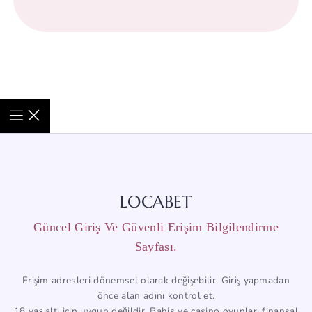
LOCABET
Güncel Giriş Ve Güvenli Erişim Bilgilendirme
Sayfası.
Erişim adresleri dönemsel olarak değişebilir. Giriş yapmadan
önce alan adını kontrol et.
18 yaş altı için uygun değildir. Bahis ve casino oyunları finansal