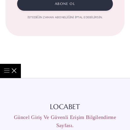
ABONE OL
İSTEDIĞIN ZAMAN ABONELIĞINI IPTAL EDEBILIRSIN.
LOCABET
Güncel Giriş Ve Güvenli Erişim Bilgilendirme
Sayfası.