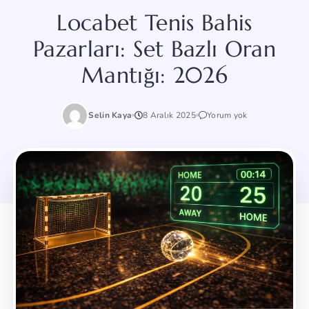
Locabet Tenis Bahis
Pazarları: Set Bazlı Oran
Mantığı: 2026
Selin Kaya
8 Aralık 2025
Yorum yok