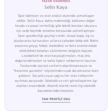
YAZAR HAKKINDA
Selin Kaya
Spor bahisleri ve oran analizi alanında uzmanlaşan
editör. Selin Kaya, bahis matematiği, beklenen değer
hesabı ve pazar verimliliği gibi teknik konuları okuyucu
için sade biçimde anlatma konusunda uzmanlaşmıştır.
Spor gazeteciliği geçmişi vardır; ulusal kupa, lig ve
uluslararası turnuvaları yıllarca sahadan takip etti. Bahis
pazarına geçişi; futbol, basketbol ve tenis oranlarındaki
istatistiksel kalıpları çözümleme isteğiyle başladı.
Locabetcim'de oran karşılaştırmaları, maç önü
değerlendirmeleri ve bahis tipleri rehberlerini hazırlar.
Yazılarında sayısal verilerin abartılmamasına ve
"kazanma garantisi" söyleminden uzak durulmasına özen
gösterir. Sorumlu oyun çağrısı her oran rehberinin
ayrılmaz parçasıdır. İstatistik ve veri görselleştirme ilgi
alanları arasındadır; düzenli olarak resmi lig istatistik
kaynaklarından beslenir.
TAM PROFILI OKU