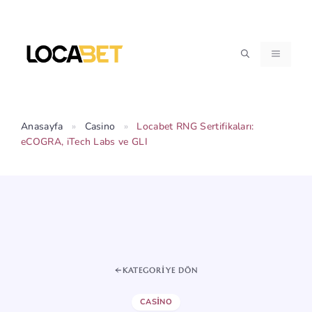
İçeriğe
atla
MENÜ
Anasayfa
»
Casino
»
Locabet RNG Sertifikaları:
eCOGRA, iTech Labs ve GLI
KATEGORIYE DÖN
CASINO