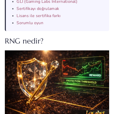
GLI (Gaming Labs International)
Sertifikayı doğrulamak
Lisans ile sertifika farkı
Sorumlu oyun
RNG nedir?