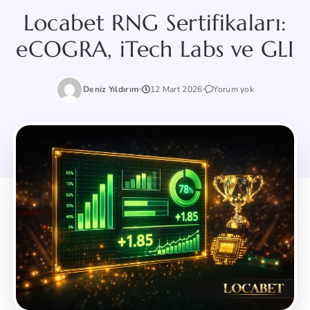
Locabet RNG Sertifikaları:
eCOGRA, iTech Labs ve GLI
Deniz Yıldırım
12 Mart 2026
Yorum yok