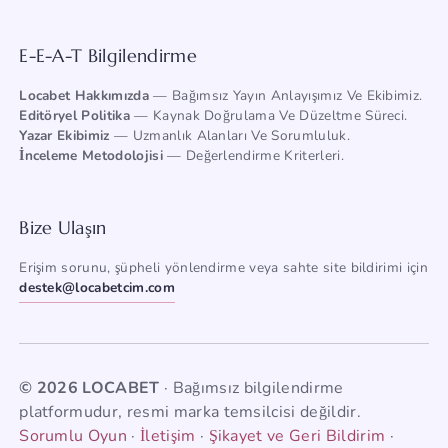
E-E-A-T Bilgilendirme
Locabet Hakkımızda
— Bağımsız Yayın Anlayışımız Ve Ekibimiz.
Editöryel Politika
— Kaynak Doğrulama Ve Düzeltme Süreci.
Yazar Ekibimiz
— Uzmanlık Alanları Ve Sorumluluk.
İnceleme Metodolojisi
— Değerlendirme Kriterleri.
Bize Ulaşın
Erişim sorunu, şüpheli yönlendirme veya sahte site bildirimi için
destek@locabetcim.com
© 2026 LOCABET
· Bağımsız bilgilendirme
platformudur, resmi marka temsilcisi değildir.
Sorumlu Oyun
·
İletişim
·
Şikayet ve Geri Bildirim
·