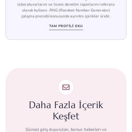
laboratuvarlarını ve lisans denetim raporlarını referans
olarak kullanır. RNG (Random Number Generator)
çalışma prensibi konusunda ayrıntılı içerikler üretir.
TAM PROFILI OKU
Daha Fazla İçerik
Keşfet
Güncel giriş duyuruları, bonus haberleri ve