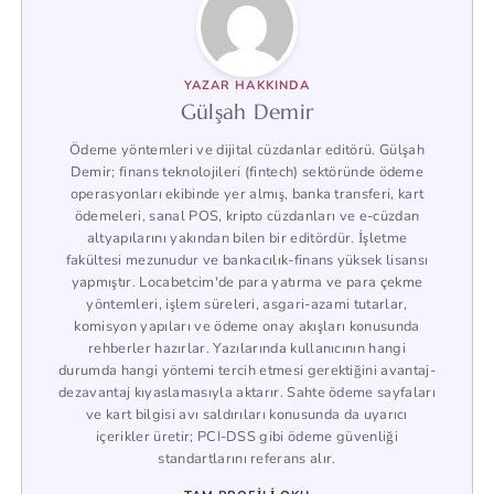
YAZAR HAKKINDA
Gülşah Demir
Ödeme yöntemleri ve dijital cüzdanlar editörü. Gülşah
Demir; finans teknolojileri (fintech) sektöründe ödeme
operasyonları ekibinde yer almış, banka transferi, kart
ödemeleri, sanal POS, kripto cüzdanları ve e-cüzdan
altyapılarını yakından bilen bir editördür. İşletme
fakültesi mezunudur ve bankacılık-finans yüksek lisansı
yapmıştır. Locabetcim'de para yatırma ve para çekme
yöntemleri, işlem süreleri, asgari-azami tutarlar,
komisyon yapıları ve ödeme onay akışları konusunda
rehberler hazırlar. Yazılarında kullanıcının hangi
durumda hangi yöntemi tercih etmesi gerektiğini avantaj-
dezavantaj kıyaslamasıyla aktarır. Sahte ödeme sayfaları
ve kart bilgisi avı saldırıları konusunda da uyarıcı
içerikler üretir; PCI-DSS gibi ödeme güvenliği
standartlarını referans alır.