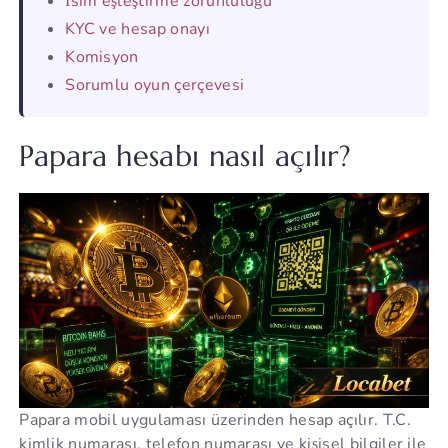
İsim eşleştirme zorunluluğu
KYC ve hesap onayı
Komisyon
Sorumlu oyun çerçevesi
Papara hesabı nasıl açılır?
Papara mobil uygulaması üzerinden hesap açılır. T.C.
kimlik numarası, telefon numarası ve kişisel bilgiler ile