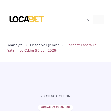
İçeriğe
atla
MENÜ
Anasayfa
»
Hesap ve İşlemler
»
Locabet Papara ile
Yatırım ve Çekim Süreci (2026)
KATEGORIYE DÖN
HESAP VE İŞLEMLER