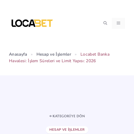
İçeriğe
atla
MENÜ
Anasayfa
»
Hesap ve İşlemler
»
Locabet Banka
Havalesi: İşlem Süreleri ve Limit Yapısı: 2026
KATEGORIYE DÖN
HESAP VE İŞLEMLER