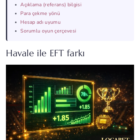
Açıklama (referans) bilgisi
Para çekme yönü
Hesap adı uyumu
Sorumlu oyun çerçevesi
Havale ile EFT farkı