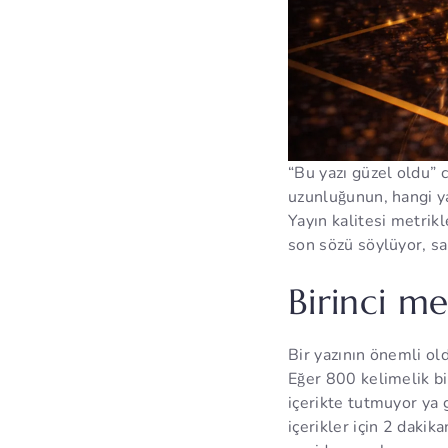
“Bu yazı güzel oldu” 
uzunluğunun, hangi ya
Yayın kalitesi metrikl
son sözü söylüyor, say
Birinci m
Bir yazının önemli o
Eğer 800 kelimelik bi
içerikte tutmuyor ya
içerikler için 2 daki