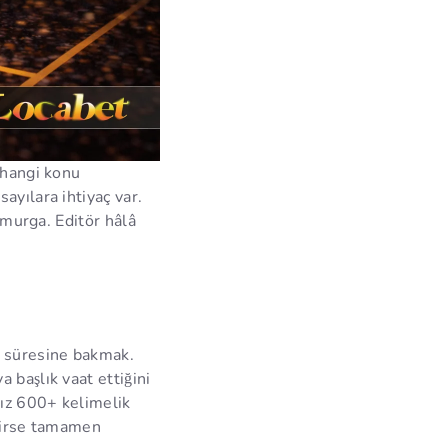
 hangi konu
ayılara ihtiyaç var.
omurga. Editör hâlâ
 süresine bakmak.
 başlık vaat ettiğini
ız 600+ kelimelik
ekirse tamamen