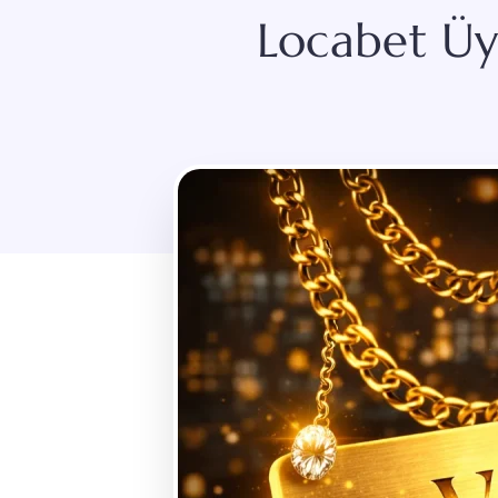
Locabet Üy