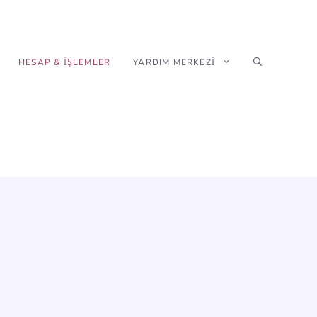
HESAP & İŞLEMLER
YARDIM MERKEZI