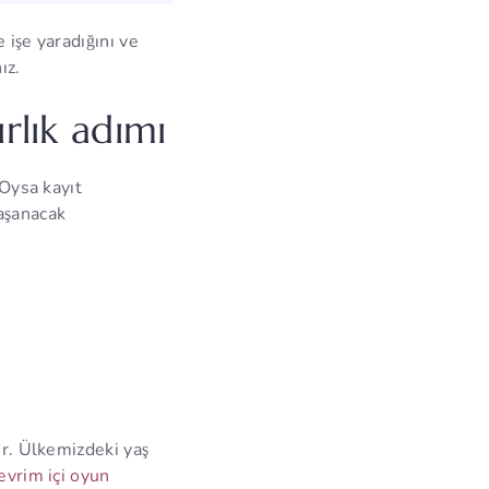
 işe yaradığını ve
ız.
rlık adımı
 Oysa kayıt
aşanacak
er. Ülkemizdeki yaş
evrim içi oyun