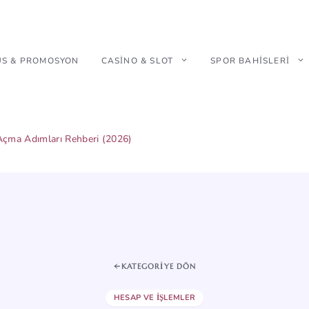
S & PROMOSYON
CASINO & SLOT
SPOR BAHISLERI
Açma Adımları Rehberi (2026)
KATEGORIYE DÖN
HESAP VE İŞLEMLER