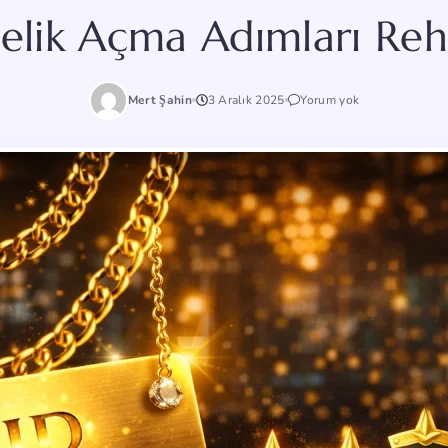
elik Açma Adımları Reh
Mert Şahin
3 Aralık 2025
Yorum yok