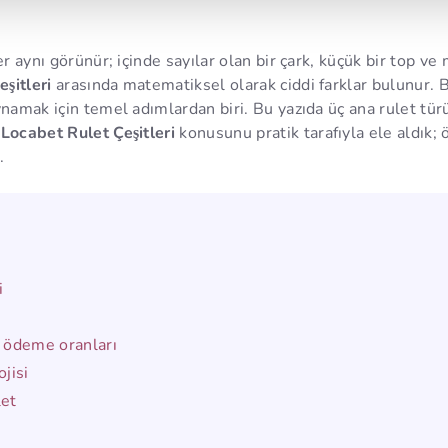
er aynı görünür; içinde sayılar olan bir çark, küçük bir top ve
eşitleri
arasında matematiksel olarak ciddi farklar bulunur. B
ynamak için temel adımlardan biri. Bu yazıda üç ana rulet tü
a
Locabet Rulet Çeşitleri
konusunu pratik tarafıyla ele aldık; 
.
i
e ödeme oranları
ojisi
let