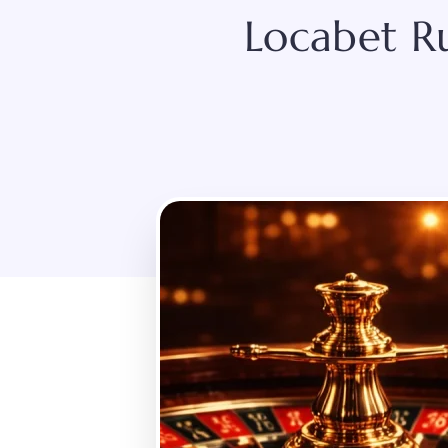
Locabet Ru