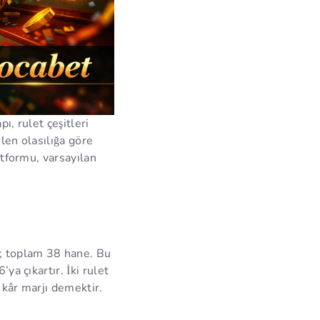
ı, rulet çeşitleri
len olasılığa göre
atformu, varsayılan
r; toplam 38 hane. Bu
ya çıkartır. İki rulet
 kâr marjı demektir.