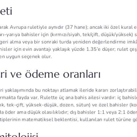
eti
larak Avrupa ruletiyle aynıdır (37 hane); ancak iki özel kural 
arı-yarıya bahisler için (kırmızı/siyah, tek/çift, düşük/yüksek) 
ı geri alma veya bir sonraki turda yeniden değerlendirme imkâ
sler için evin avantajı yaklaşık yüzde 1.35’e düşer; rulet çeşi
en uygun seçenek olur.
eri ve ödeme oranları
i yaklaşımında bu noktayı atlamak ileride kararı zorlaştırabil
makta fayda var. Rulette üç ana bahis ailesi vardır: iç bahisler
enk, tek-çift, yüksek-düşük, dozen, sütun) ve özel bahisler (k
a öder ama düşük olasılıklıdır; dış bahisler 1:1 veya 2:1 öde
tiplerinin matematiksel beklentisi, kullanılan rulet türüne gö