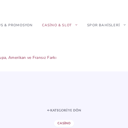
S & PROMOSYON
CASINO & SLOT
SPOR BAHISLERI
rupa, Amerikan ve Fransız Farkı
KATEGORIYE DÖN
CASINO