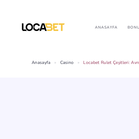
İçeriğe
atla
ANASAYFA
BONU
Anasayfa
»
Casino
»
Locabet Rulet Çeşitleri: Av