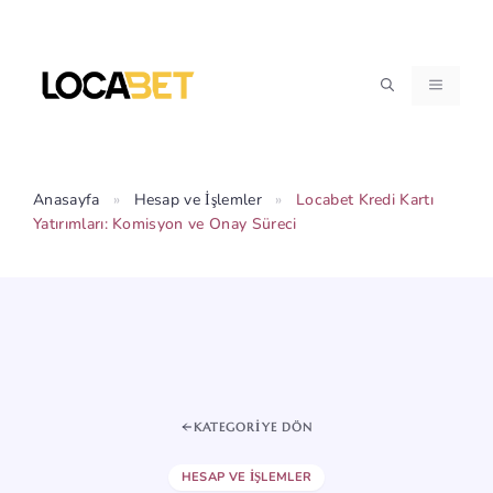
İçeriğe
atla
MENÜ
Anasayfa
»
Hesap ve İşlemler
»
Locabet Kredi Kartı
Yatırımları: Komisyon ve Onay Süreci
KATEGORIYE DÖN
HESAP VE İŞLEMLER