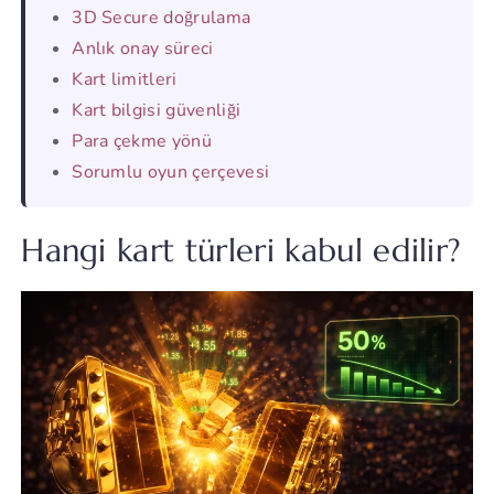
3D Secure doğrulama
Anlık onay süreci
Kart limitleri
Kart bilgisi güvenliği
Para çekme yönü
Sorumlu oyun çerçevesi
Hangi kart türleri kabul edilir?