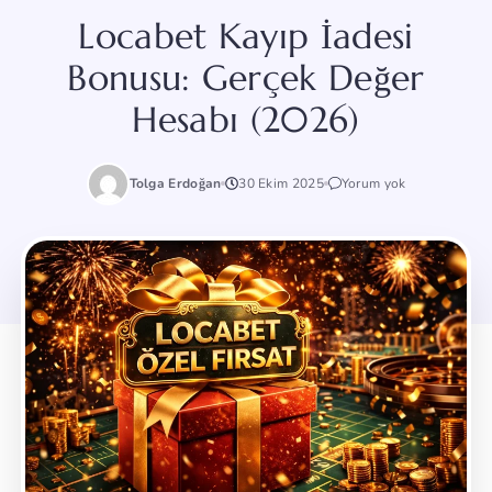
Locabet Kayıp İadesi
Bonusu: Gerçek Değer
Hesabı (2026)
Tolga Erdoğan
30 Ekim 2025
Yorum yok