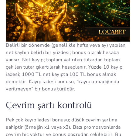
Belirli bir dönemde (genellikle hafta veya ay) yapılan
net kaybın belirli bir yüzdesi; bonus olarak hesaba
yansır. Net kayıp; toplam yatırılan tutardan toplam
çekilen tutar çıkartılarak hesaplanır. Yüzde 10 kayıp
iadesi; 1000 TL net kayıpta 100 TL bonus almak
demektir. Kayıp iadesi bonusu; “kayıp olmadığında
verilmeyen” bir bonus türüdür.
Çevrim şartı kontrolü
Pek çok kayıp iadesi bonusu; düşük çevrim şartına
sahiptir (örneğin x1 veya x3). Bazı promosyonlarda
çevrim hiç yoktur ve bonus doğrudan çekilebilir. Bu