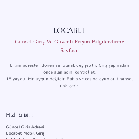
LOCABET
Güncel Giriş Ve Güvenli Erişim Bilgilendirme
Sayfası.
Erişim adresleri dönemsel olarak değişebilir. Giriş yapmadan
önce alan adını kontrol et.
18 yaş altı için uygun değildir. Bahis ve casino oyunları finansal
risk içerir.
Hızlı Erişim
Güncel Giriş Adresi
Locabet Mobil Giriş